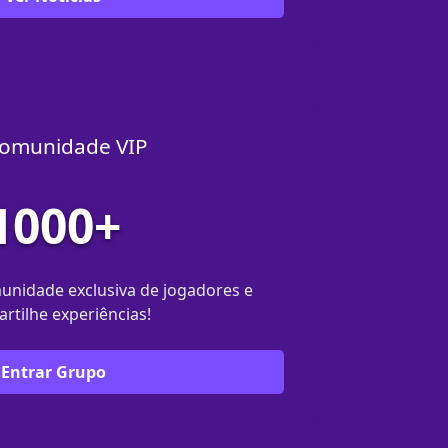
Comunidade VIP
1000+
unidade exclusiva de jogadores e
rtilhe experiências!
Entrar Grupo