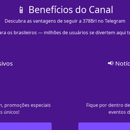
📱 Benefícios do Canal
Descubra as vantagens de seguir a 378Brl no Telegram
ra os brasileiros — milhões de usuários se divertem aqui t
sivos
📢 Notí
m, promoções especiais
Fique por dentro d
s únicos!
eventos d