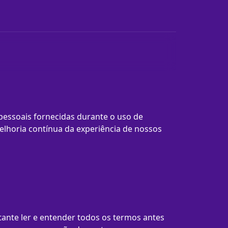
pessoais fornecidas durante o uso de
elhoria contínua da experiência de nossos
ante ler e entender todos os termos antes