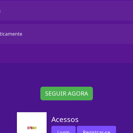
a
aticamente
SEGUIR AGORA
Acessos
Login
Registrar-se