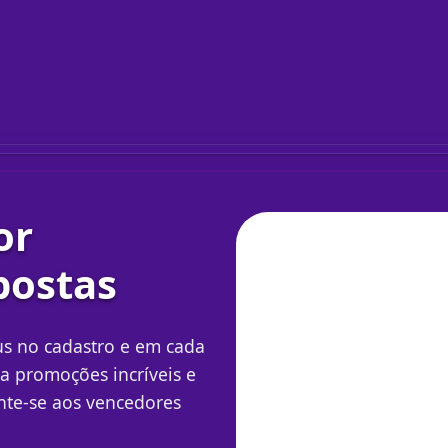
or
postas
us no cadastro e em cada
a promoções incríveis e
unte-se aos vencedores