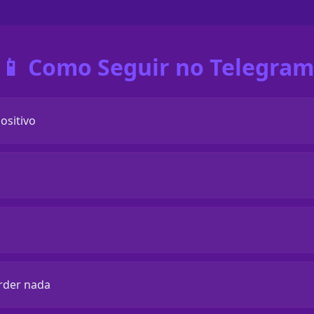
📱 Como Seguir no Telegram
ositivo
erder nada