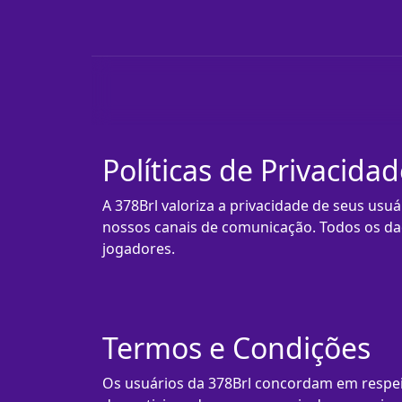
Políticas de Privacida
A 378Brl valoriza a privacidade de seus us
nossos canais de comunicação. Todos os dad
jogadores.
Termos e Condições
Os usuários da 378Brl concordam em respeit