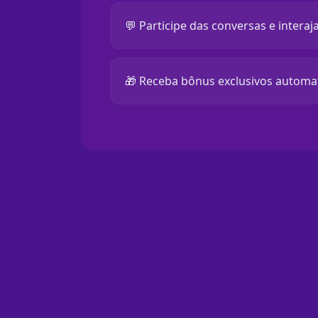
💬 Participe das conversas e interaj
🎁 Receba bônus exclusivos autom