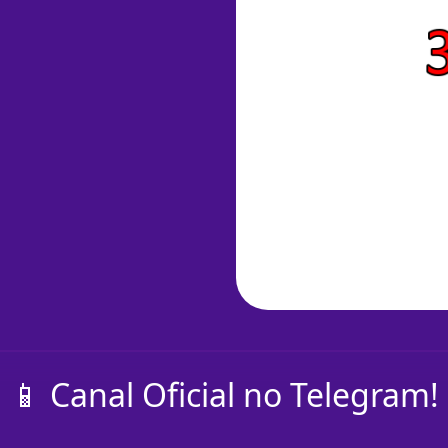
📱 Canal Oficial no Telegram!