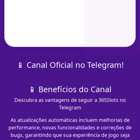
📱 Canal Oficial no Telegram!
📱 Benefícios do Canal
Descubra as vantagens de seguir a 365Slots no
Telegram
As atualizações automáticas incluem melhorias de
performance, novas funcionalidades e correções de
bugs, garantindo que sua experiência de jogo seja