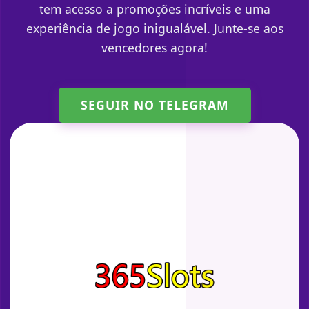
tem acesso a promoções incríveis e uma
experiência de jogo inigualável. Junte-se aos
vencedores agora!
SEGUIR NO TELEGRAM