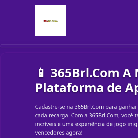
📱 365Brl.Com A
Plataforma de A
Cadastre-se na 365Brl.Com para ganhar
cada recarga. Com a 365Brl.Com, você 
incríveis e uma experiência de jogo inig
vencedores agora!