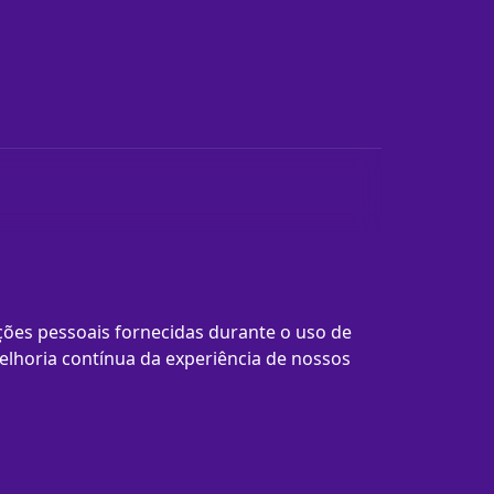
ções pessoais fornecidas durante o uso de
elhoria contínua da experiência de nossos