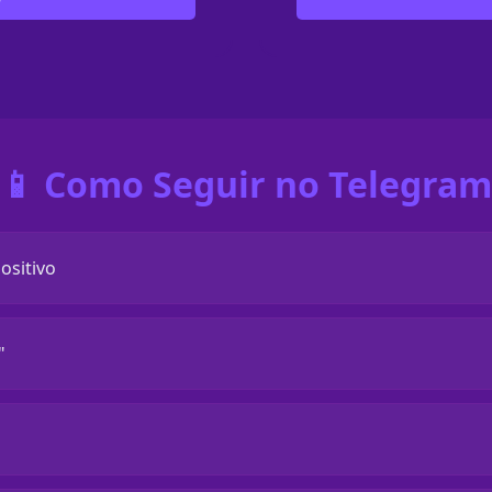
📱 Como Seguir no Telegram
ositivo
"