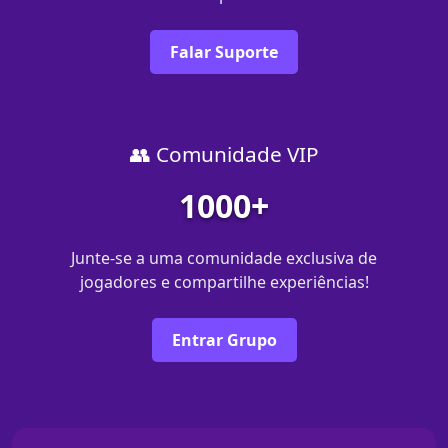
Falar Suporte
👥 Comunidade VIP
1000+
Junte-se a uma comunidade exclusiva de
jogadores e compartilhe experiências!
Entrar Grupo