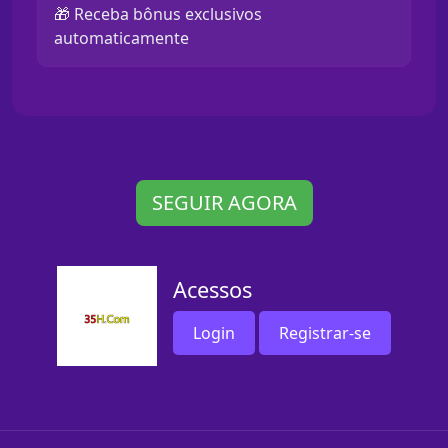
🎁 Receba bônus exclusivos
automaticamente
SEGUIR AGORA
Acessos
Login
Registrar-se