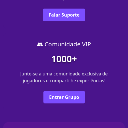
Falar Suporte
👥 Comunidade VIP
1000+
Junte-se a uma comunidade exclusiva de
jogadores e compartilhe experiências!
Entrar Grupo