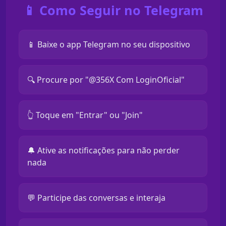
📱 Como Seguir no Telegram
📱 Baixe o app Telegram no seu dispositivo
🔍 Procure por "@356X Com LoginOficial"
👆 Toque em "Entrar" ou "Join"
🔔 Ative as notificações para não perder
nada
💬 Participe das conversas e interaja