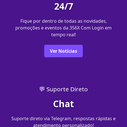
24/7
Fique por dentro de todas as novidades,
promoções e eventos da 356X Com Login em
tempo real!
Ver Notícias
💬 Suporte Direto
Chat
Suporte direto via Telegram, respostas rápidas e
atendimento personalizado!