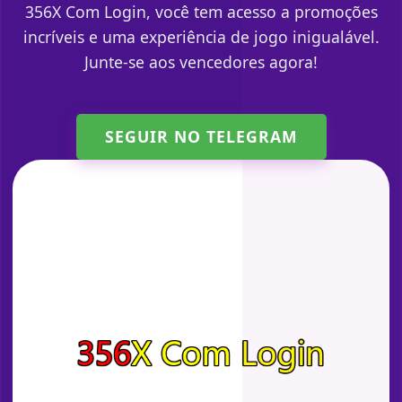
356X Com Login, você tem acesso a promoções
incríveis e uma experiência de jogo inigualável.
Junte-se aos vencedores agora!
SEGUIR NO TELEGRAM