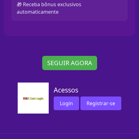
🎁 Receba bônus exclusivos
automaticamente
SEGUIR AGORA
Acessos
Login
Registrar-se