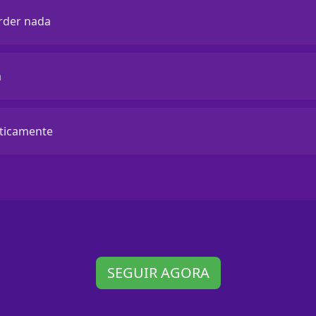
erder nada
a
aticamente
SEGUIR AGORA