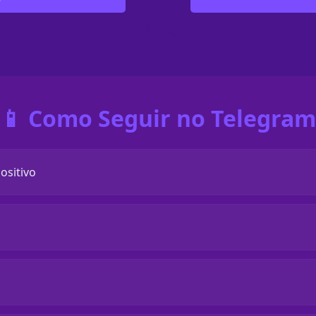
📱 Como Seguir no Telegram
ositivo