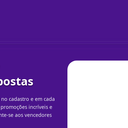
postas
 no cadastro e em cada
 promoções incríveis e
unte-se aos vencedores