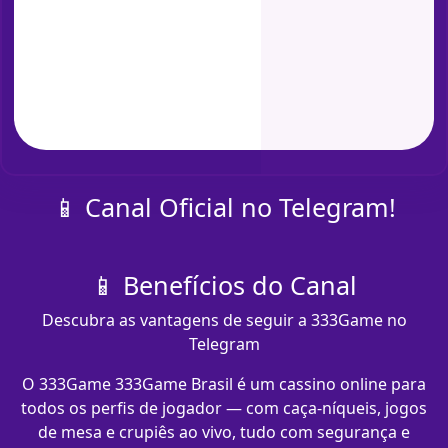
📱 Canal Oficial no Telegram!
📱 Benefícios do Canal
Descubra as vantagens de seguir a 333Game no
Telegram
O 333Game 333Game Brasil é um cassino online para
todos os perfis de jogador — com caça-níqueis, jogos
de mesa e crupiês ao vivo, tudo com segurança e