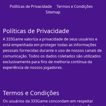
Políticas de Privacidade
Termos e Condições
Sitemap
Políticas de Privacidade
A 333Game valoriza a privacidade de seus usuários e
está empenhada em proteger todas as informações
pessoais fornecidas durante o uso de nossos canais de
comunicação. Todos os dados coletados são utilizados
exclusivamente para fins de melhoria contínua da
experiência de nossos jogadores.
Termos e Condições
Os usuários da 333Game concordam em respeitar