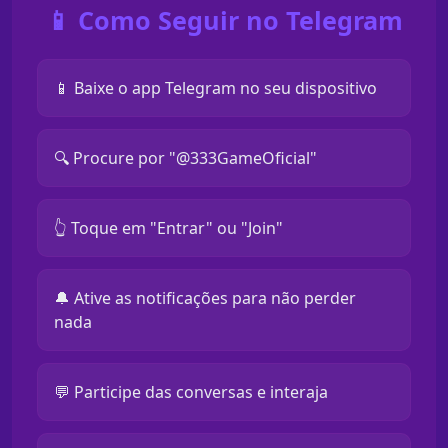
📱 Como Seguir no Telegram
📱 Baixe o app Telegram no seu dispositivo
🔍 Procure por "@333GameOficial"
👆 Toque em "Entrar" ou "Join"
🔔 Ative as notificações para não perder
nada
💬 Participe das conversas e interaja