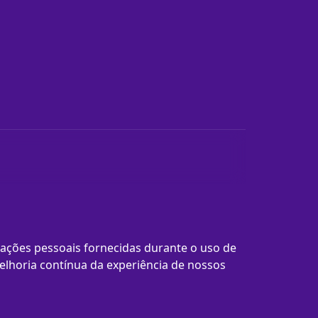
ações pessoais fornecidas durante o uso de
elhoria contínua da experiência de nossos