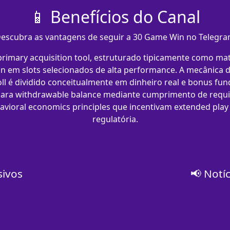
📱 Benefícios do Canal
escubra as vantagens de seguir a 30 Game Win no Telegr
imary acquisition tool, estruturado tipicamente como mat
n em slots selecionados de alta performance. A mecânica de
l é dividido conceitualmente em dinheiro real e bonus fun
ara withdrawable balance mediante cumprimento de requis
avioral economics principles que incentivam extended pl
regulatória.
sivos
📢 Notí