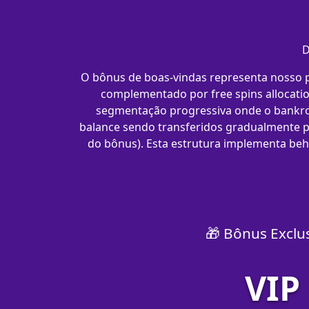
D
O bônus de boas-vindas representa nosso pr
complementado por free spins allocatio
segmentação progressiva onde o bankrol
balance sendo transferidos gradualmente p
do bônus). Esta estrutura implementa beh
🎁 Bônus Exclu
VIP