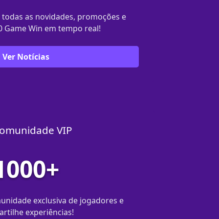
e todas as novidades, promoções e
0 Game Win em tempo real!
Ver Notícias
Comunidade VIP
1000+
unidade exclusiva de jogadores e
rtilhe experiências!