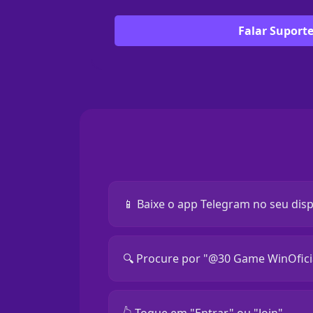
Falar Suport
📱 Baixe o app Telegram no seu disp
🔍 Procure por "@30 Game WinOfici