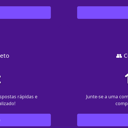
reto
👥 
t
espostas rápidas e
Junte-se a uma com
lizado!
compa
e