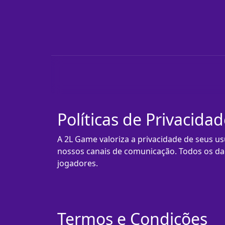
Políticas de Privacida
A 2L Game valoriza a privacidade de seus u
nossos canais de comunicação. Todos os dad
jogadores.
Termos e Condições