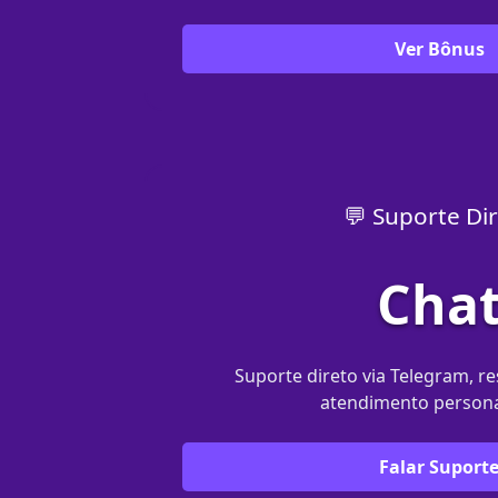
Ver Bônus
💬 Suporte Di
Cha
Suporte direto via Telegram, r
atendimento persona
Falar Suport