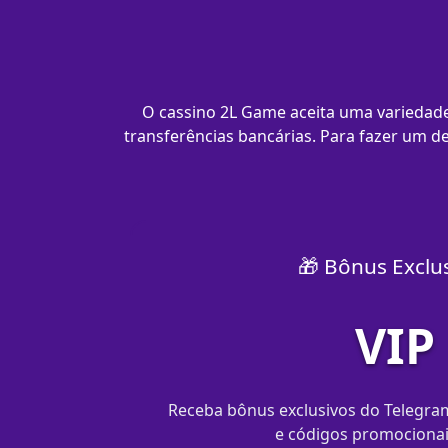
O cassino 2L Game aceita uma variedade 
transferências bancárias. Para fazer um d
🎁 Bônus Exclu
VIP
Receba bônus exclusivos do Telegra
e códigos promocionai