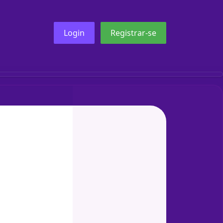
Login
Registrar-se