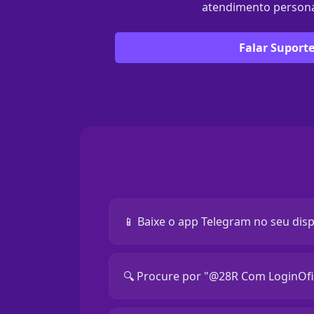
atendimento persona
Falar Suport
📱 Baixe o app Telegram no seu disp
🔍 Procure por "@28R Com LoginOfic