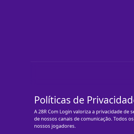
Políticas de Privacida
A 28R Com Login valoriza a privacidade de 
de nossos canais de comunicação. Todos os 
nossos jogadores.