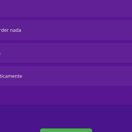
erder nada
a
aticamente