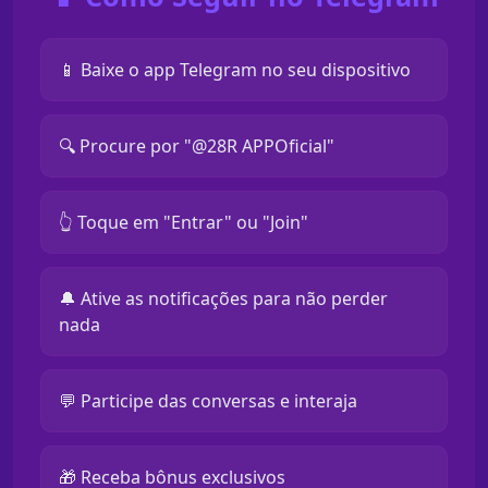
📱 Baixe o app Telegram no seu dispositivo
🔍 Procure por "@28R APPOficial"
👆 Toque em "Entrar" ou "Join"
🔔 Ative as notificações para não perder
nada
💬 Participe das conversas e interaja
🎁 Receba bônus exclusivos