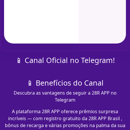
📱 Canal Oficial no Telegram!
📱 Benefícios do Canal
Descubra as vantagens de seguir a 28R APP no
Telegram
A plataforma 28R APP oferece prêmios surpresa
incríveis — com registro gratuito da 28R APP Brasil ,
bônus de recarga e várias promoções na palma da sua