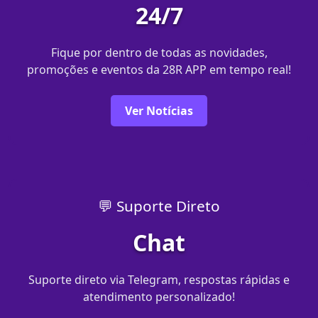
24/7
Fique por dentro de todas as novidades,
promoções e eventos da 28R APP em tempo real!
Ver Notícias
💬 Suporte Direto
Chat
Suporte direto via Telegram, respostas rápidas e
atendimento personalizado!