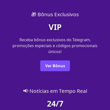
🎁 Bônus Exclusivos
VIP
Receba bônus exclusivos do Telegram,
promoções especiais e códigos promocionais
únicos!
Ver Bônus
📢 Notícias em Tempo Real
24/7