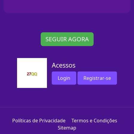
SEGUIR AGORA
Acessos
Login
Registrar-se
Políticas de Privacidade
Termos e Condições
Sitemap