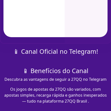
📱 Canal Oficial no Telegram!
📱 Benefícios do Canal
Descubra as vantagens de seguir a 27QQ no Telegram
Os jogos de apostas da 27QQ são variados, com
apostas simples, recarga rápida e ganhos inesperados
— tudo na plataforma 27QQ Brasil .