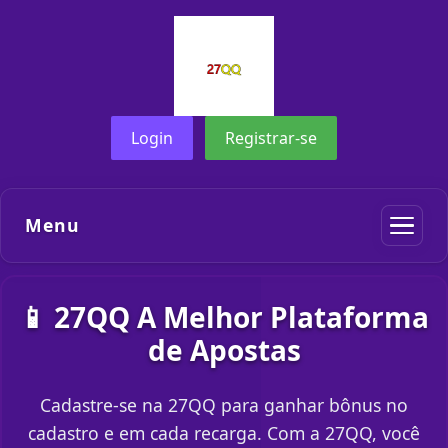
Login
Registrar-se
Menu
📱 27QQ A Melhor Plataforma
de Apostas
Cadastre-se na 27QQ para ganhar bônus no
cadastro e em cada recarga. Com a 27QQ, você