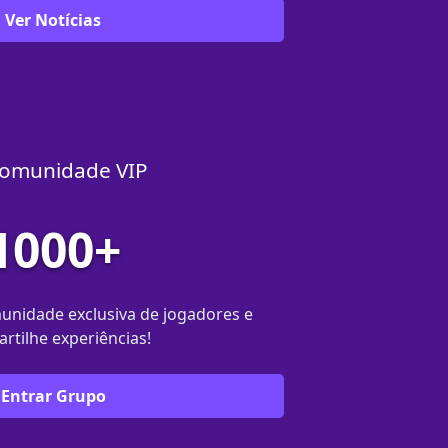
Ver Notícias
Comunidade VIP
1000+
unidade exclusiva de jogadores e
rtilhe experiências!
Entrar Grupo