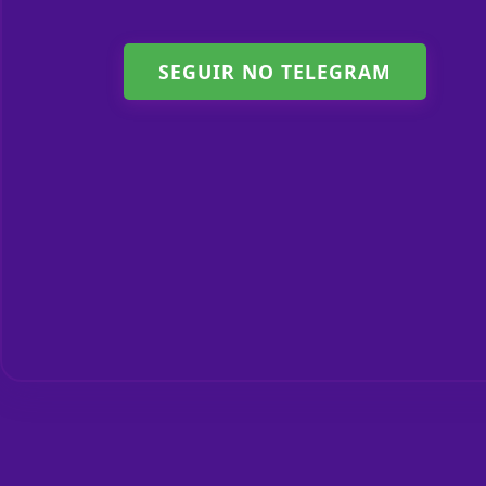
SEGUIR NO TELEGRAM