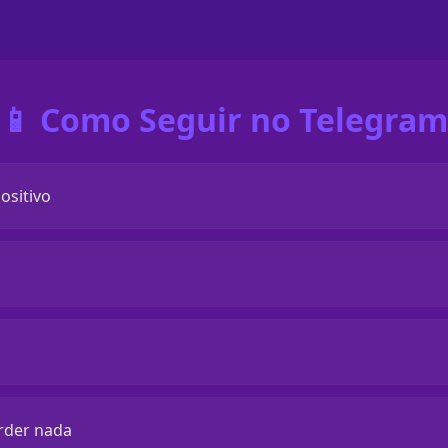
📱 Como Seguir no Telegram
ositivo
erder nada