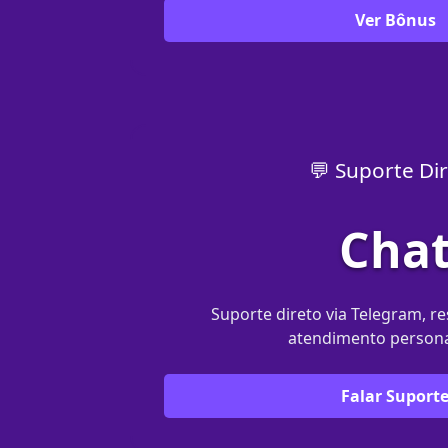
Ver Bônus
💬 Suporte Di
Cha
Suporte direto via Telegram, r
atendimento persona
Falar Suport