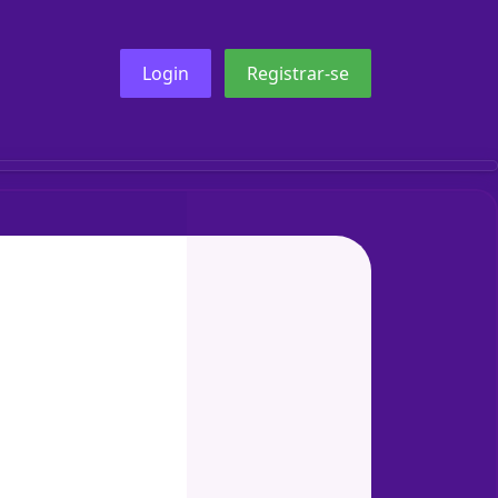
Login
Registrar-se