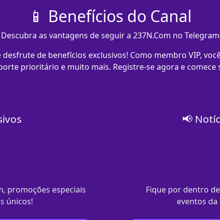
📱 Benefícios do Canal
Descubra as vantagens de seguir a 237N.Com no Telegram
desfrute de benefícios exclusivos! Como membro VIP, você
rte prioritário e muito mais. Registre-se agora e comece 
sivos
📢 Notí
m, promoções especiais
Fique por dentro d
s únicos!
eventos da