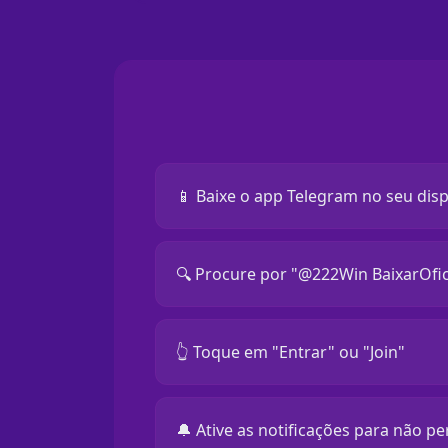
📱 Baixe o app Telegram no seu disp
🔍 Procure por "@222Win BaixarOfic
👆 Toque em "Entrar" ou "Join"
🔔 Ative as notificações para não p