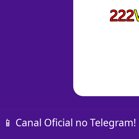
📱 Canal Oficial no Telegram!