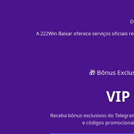
D
A 222Win Baixar oferece serviços oficiais
🎁 Bônus Exclu
VIP
Receba bônus exclusivos do Telegra
e códigos promocionai