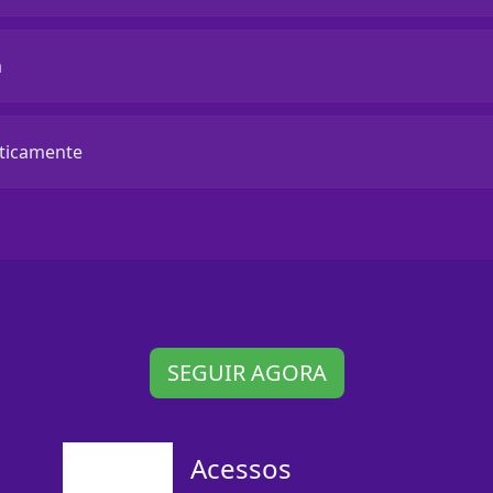
a
aticamente
SEGUIR AGORA
Acessos