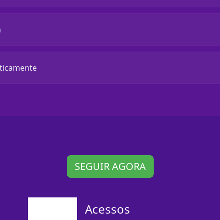
a
aticamente
SEGUIR AGORA
Acessos