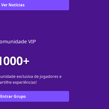
Ver Notícias
Comunidade VIP
1000+
unidade exclusiva de jogadores e
rtilhe experiências!
Entrar Grupo