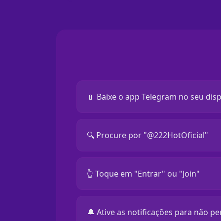
📱 Baixe o app Telegram no seu disp
🔍 Procure por "@222HotOficial"
👆 Toque em "Entrar" ou "Join"
🔔 Ative as notificações para não p