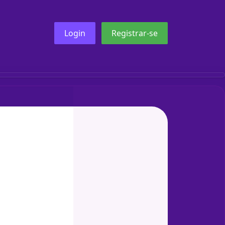
Login
Registrar-se