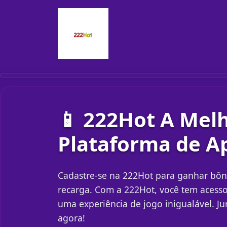
📱 222Hot A Mel
Plataforma de A
Cadastre-se na 222Hot para ganhar bôn
recarga. Com a 222Hot, você tem acesso
uma experiência de jogo inigualável. J
agora!