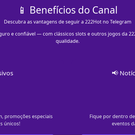
📱 Benefícios do Canal
Descubra as vantagens de seguir a 222Hot no Telegram
uro e confiável — com clássicos slots e outros jogos da 22
qualidade.
sivos
📢 Notí
m, promoções especiais
Fique por dentro d
s únicos!
eventos d