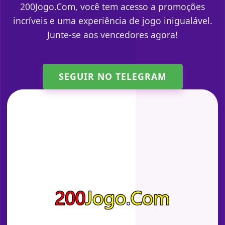
200Jogo.Com, você tem acesso a promoções
incríveis e uma experiência de jogo inigualável.
Junte-se aos vencedores agora!
SEGUIR NO TELEGRAM