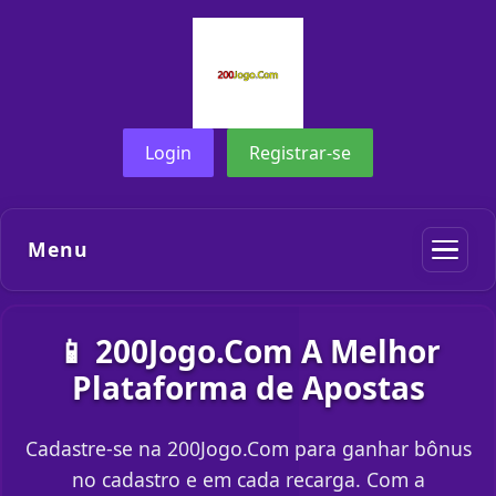
Login
Registrar-se
Menu
📱 200Jogo.Com A Melhor
Plataforma de Apostas
Cadastre-se na 200Jogo.Com para ganhar bônus
no cadastro e em cada recarga. Com a