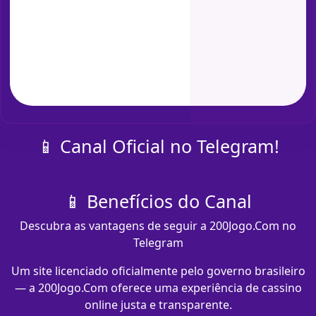
📱 Canal Oficial no Telegram!
📱 Benefícios do Canal
Descubra as vantagens de seguir a 200Jogo.Com no
Telegram
Um site licenciado oficialmente pelo governo brasileiro
— a 200Jogo.Com oferece uma experiência de cassino
online justa e transparente.