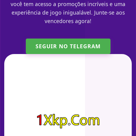
você tem acesso a promoções incríveis e uma
experiência de jogo inigualável. Junte-se aos
vencedores agora!
SEGUIR NO TELEGRAM