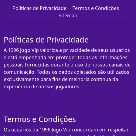
Políticas de Privacidade
Termos e Condições
Sitemap
Políticas de Privacidade
A 1996 Jogo Vip valoriza a privacidade de seus usuários
e está empenhada em proteger todas as informações
pessoais fornecidas durante o uso de nossos canais de
comunicação. Todos os dados coletados são utilizados
exclusivamente para fins de melhoria contínua da
experiência de nossos jogadores.
Termos e Condições
Os usuários da 1996 Jogo Vip concordam em respeitar