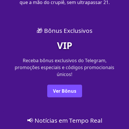
que a mão do crupiê, sem ultrapassar 21.
🎁 Bônus Exclusivos
VIP
Receba bônus exclusivos do Telegram,
promoções especiais e códigos promocionais
únicos!
Ver Bônus
📢 Notícias em Tempo Real