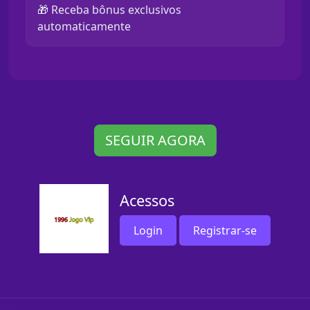
🎁 Receba bônus exclusivos
automaticamente
SEGUIR AGORA
Acessos
Login
Registrar-se