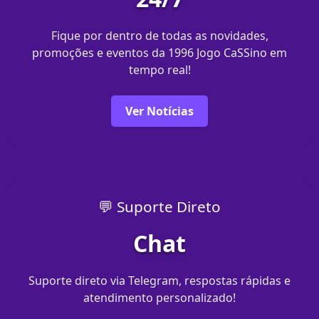
Fique por dentro de todas as novidades,
promoções e eventos da 1996 Jogo CaSSino em
tempo real!
Ver Notícias
💬 Suporte Direto
Chat
Suporte direto via Telegram, respostas rápidas e
atendimento personalizado!