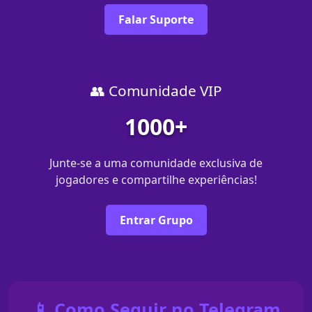
Falar Suporte
👥 Comunidade VIP
1000+
Junte-se a uma comunidade exclusiva de
jogadores e compartilhe experiências!
Entrar Grupo
📱 Como Seguir no Telegram