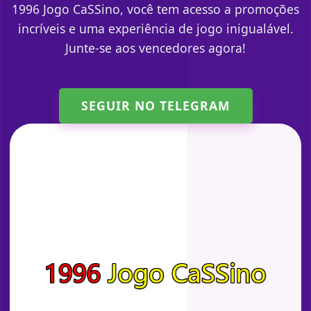
1996 Jogo CaSSino, você tem acesso a promoções
incríveis e uma experiência de jogo inigualável.
Junte-se aos vencedores agora!
SEGUIR NO TELEGRAM