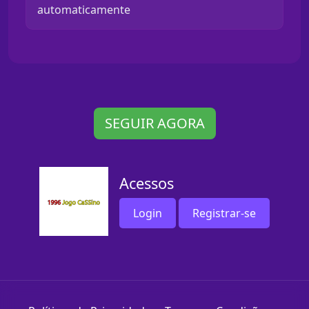
automaticamente
SEGUIR AGORA
Acessos
Login
Registrar-se