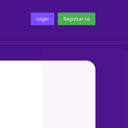
Login
Registrar-se