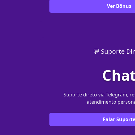
Ver Bônus
💬 Suporte Di
Cha
Suporte direto via Telegram, r
atendimento persona
Falar Suport