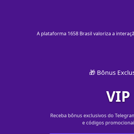
A plataforma 1658 Brasil valoriza a inte
🎁 Bônus Exclu
VIP
Receba bônus exclusivos do Telegra
e códigos promocionai