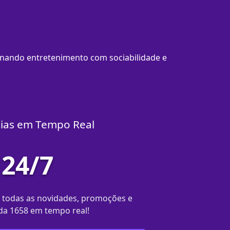
inando entretenimento com sociabilidade e
cias em Tempo Real
24/7
e todas as novidades, promoções e
da 1658 em tempo real!