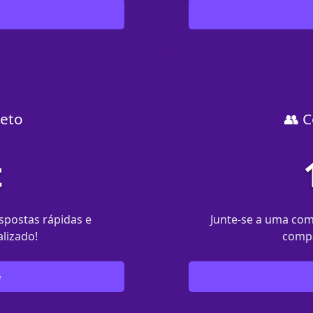
reto
👥 
t
espostas rápidas e
Junte-se a uma com
lizado!
compa
e