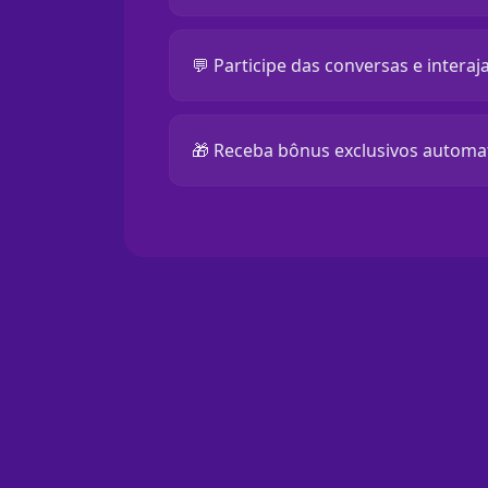
💬 Participe das conversas e interaj
🎁 Receba bônus exclusivos autom