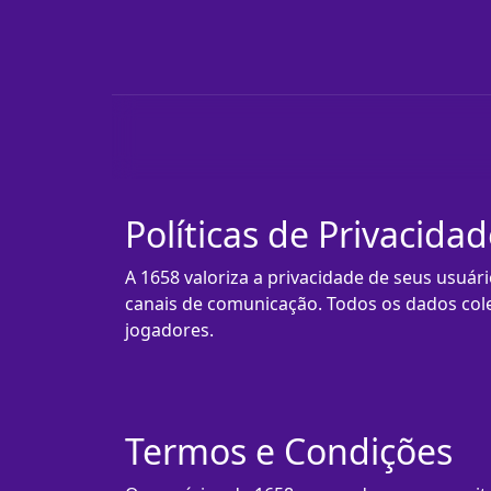
Políticas de Privacida
A 1658 valoriza a privacidade de seus usuá
canais de comunicação. Todos os dados cole
jogadores.
Termos e Condições