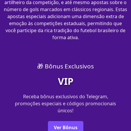
artilheiro da competição, e até mesmo apostas sobre o
número de gols marcados em clássicos regionais. Estas
apostas especiais adicionam uma dimensão extra de
emoção às competições estaduais, permitindo que
você participe da rica tradição do futebol brasileiro de
forma ativa.
🎁 Bônus Exclusivos
VIP
Receba bônus exclusivos do Telegram,
promoções especiais e códigos promocionais
únicos!
Ver Bônus