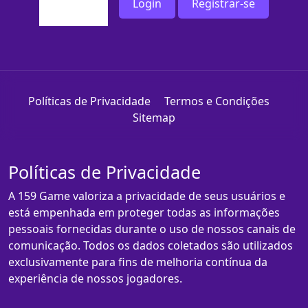
Login
Registrar-se
Políticas de Privacidade
Termos e Condições
Sitemap
Políticas de Privacidade
A 159 Game valoriza a privacidade de seus usuários e
está empenhada em proteger todas as informações
pessoais fornecidas durante o uso de nossos canais de
comunicação. Todos os dados coletados são utilizados
exclusivamente para fins de melhoria contínua da
experiência de nossos jogadores.