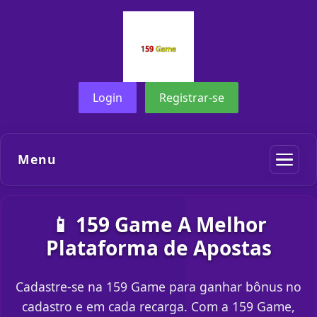
Login
Registrar-se
Menu
📱 159 Game A Melhor
Plataforma de Apostas
Cadastre-se na 159 Game para ganhar bônus no
cadastro e em cada recarga. Com a 159 Game,