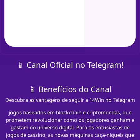
📱 Canal Oficial no Telegram!
📱 Benefícios do Canal
Descubra as vantagens de seguir a 14Win no Telegram
jogos baseados em blockchain e criptomoedas, que
prometem revolucionar como os jogadores ganham e
gastam no universo digital. Para os entusiastas de
jogos de cassino, as novas máquinas caça-níqueis que