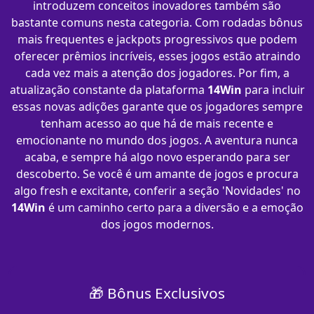
introduzem conceitos inovadores também são
bastante comuns nesta categoria. Com rodadas bônus
mais frequentes e jackpots progressivos que podem
oferecer prêmios incríveis, esses jogos estão atraindo
cada vez mais a atenção dos jogadores. Por fim, a
atualização constante da plataforma
14Win
para incluir
essas novas adições garante que os jogadores sempre
tenham acesso ao que há de mais recente e
emocionante no mundo dos jogos. A aventura nunca
acaba, e sempre há algo novo esperando para ser
descoberto. Se você é um amante de jogos e procura
algo fresh e excitante, conferir a seção 'Novidades' no
14Win
é um caminho certo para a diversão e a emoção
dos jogos modernos.
🎁 Bônus Exclusivos