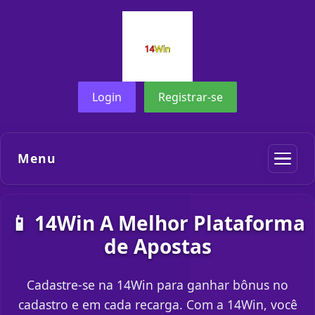
Login
Registrar-se
Menu
📱 14Win A Melhor Plataforma
de Apostas
Cadastre-se na 14Win para ganhar bônus no
cadastro e em cada recarga. Com a 14Win, você