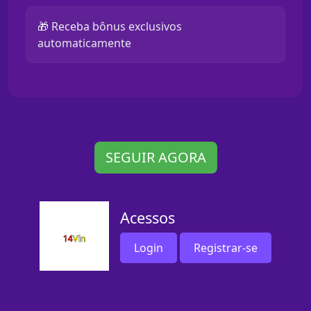
🎁 Receba bônus exclusivos
automaticamente
SEGUIR AGORA
Acessos
Login
Registrar-se