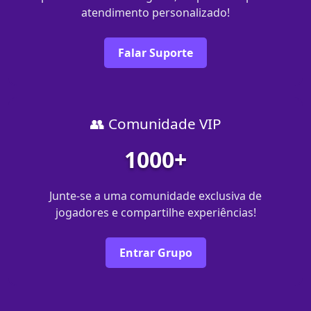
atendimento personalizado!
Falar Suporte
👥 Comunidade VIP
1000+
Junte-se a uma comunidade exclusiva de
jogadores e compartilhe experiências!
Entrar Grupo