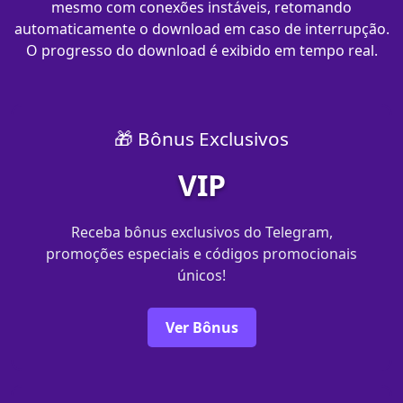
mesmo com conexões instáveis, retomando
automaticamente o download em caso de interrupção.
O progresso do download é exibido em tempo real.
🎁 Bônus Exclusivos
VIP
Receba bônus exclusivos do Telegram,
promoções especiais e códigos promocionais
únicos!
Ver Bônus