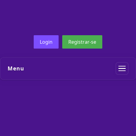
Login
Registrar-se
Menu
📱 11Pg Games A Melhor
Plataforma de Apostas
Cadastre-se na 11Pg Games para ganhar bônus
no cadastro e em cada recarga. Com a 11Pg