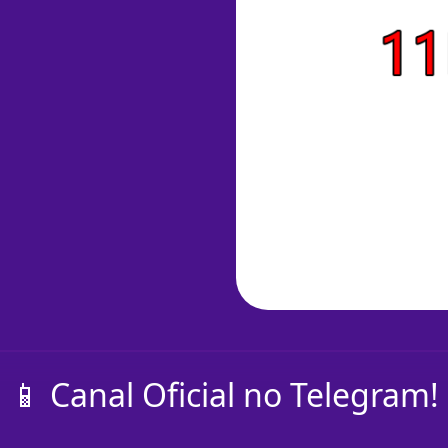
📱 Canal Oficial no Telegram!