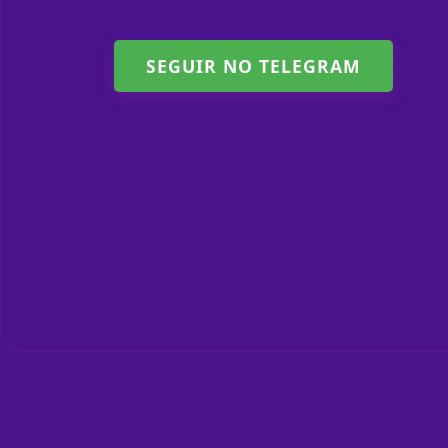
SEGUIR NO TELEGRAM