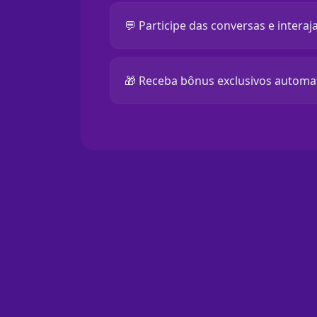
💬 Participe das conversas e interaj
🎁 Receba bônus exclusivos autom