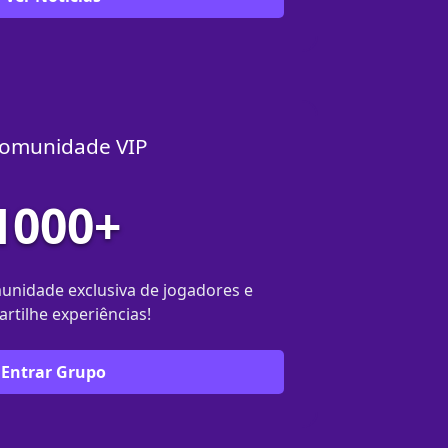
Comunidade VIP
1000+
unidade exclusiva de jogadores e
rtilhe experiências!
Entrar Grupo