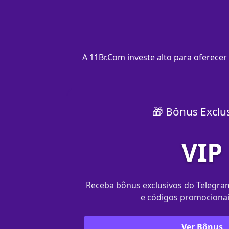
A 11Br.Com investe alto para oferecer
🎁 Bônus Exclu
VIP
Receba bônus exclusivos do Telegra
e códigos promocionai
Ver Bônus