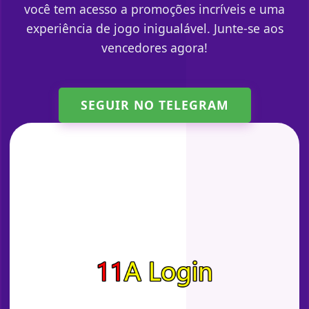
você tem acesso a promoções incríveis e uma
experiência de jogo inigualável. Junte-se aos
vencedores agora!
SEGUIR NO TELEGRAM