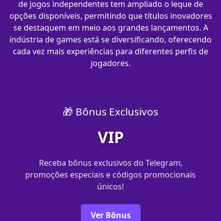
de jogos independentes tem ampliado o leque de
opções disponíveis, permitindo que títulos inovadores
se destaquem em meio aos grandes lançamentos. A
indústria de games está se diversificando, oferecendo
cada vez mais experiências para diferentes perfis de
jogadores.
🎁 Bônus Exclusivos
VIP
Receba bônus exclusivos do Telegram,
promoções especiais e códigos promocionais
únicos!
Ver Bônus