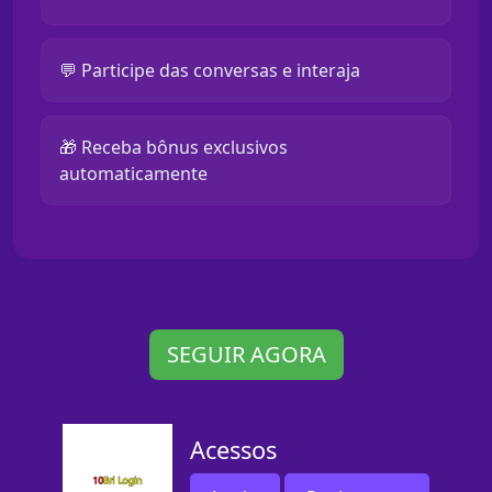
💬 Participe das conversas e interaja
🎁 Receba bônus exclusivos
automaticamente
SEGUIR AGORA
Acessos