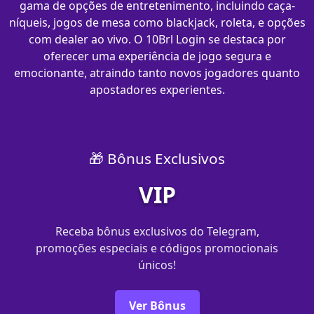
gama de opções de entretenimento, incluindo caça-
níqueis, jogos de mesa como blackjack, roleta, e opções
com dealer ao vivo. O 10Brl Login se destaca por
oferecer uma experiência de jogo segura e
emocionante, atraindo tanto novos jogadores quanto
apostadores experientes.
🎁 Bônus Exclusivos
VIP
Receba bônus exclusivos do Telegram,
promoções especiais e códigos promocionais
únicos!
Ver Bônus