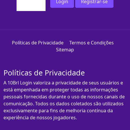
Login
Registrar-se
Políticas de Privacidade
Termos e Condições
Sitemap
Políticas de Privacidade
A 10Brl Login valoriza a privacidade de seus usuários e
está empenhada em proteger todas as informações
pessoais fornecidas durante o uso de nossos canais de
comunicação. Todos os dados coletados são utilizados
exclusivamente para fins de melhoria contínua da
experiência de nossos jogadores.